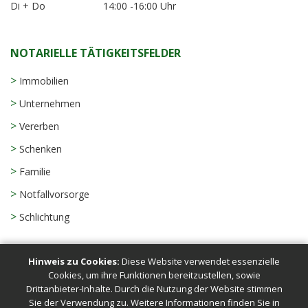
Di + Do
14:00 -16:00 Uhr
NOTARIELLE TÄTIGKEITSFELDER
>
Immobilien
>
Unternehmen
>
Vererben
>
Schenken
>
Familie
>
Notfallvorsorge
>
Schlichtung
Hinweis zu Cookies:
Diese Website verwendet essenzielle
Cookies, um ihre Funktionen bereitzustellen, sowie
Startseite
|
Impressum
|
Kontakt
|
Datenschutzerklärung
|
Drittanbieter-Inhalte. Durch die Nutzung der Website stimmen
Seite weiterempfehlen
Sie der Verwendung zu. Weitere Informationen finden Sie in